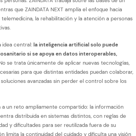
s personas. ZAINDATA trabaja sobre las bases de un
ientras que ZAINDATA NEXT amplía el enfoque hacia
telemedicina, la rehabilitación y la atención a personas
vas.
 idea central:
la inteligencia artificial solo puede
iosanitario si se apoya en datos interoperables,
 No se trata únicamente de aplicar nuevas tecnologías,
ecesarias para que distintas entidades puedan colaborar,
r soluciones avanzadas sin perder el control sobre los
ta a un reto ampliamente compartido: la información
ntra distribuida en sistemas distintos, con reglas de
ad y dificultades para ser reutilizada fuera de su
 limita la continuidad del cuidado y dificulta una visión