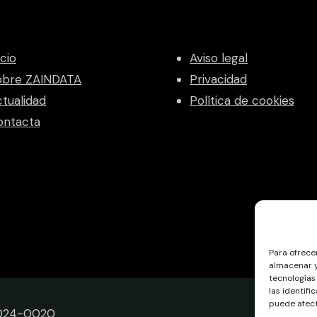
icio
Aviso legal
obre ZAINDATA
Privacidad
tualidad
Política de cookies
ontacta
Para ofrece
almacenar y
tecnologías
las identifi
puede afect
2024-0020