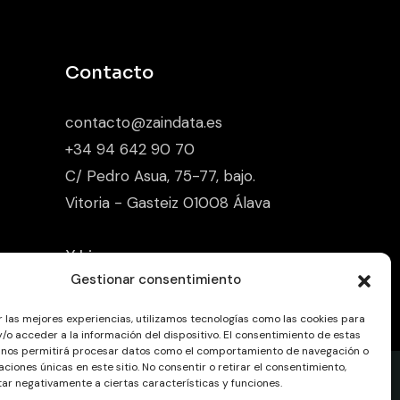
Contacto
contacto@zaindata.es
+34 94 642 90 70
C/ Pedro Asua, 75-77, bajo.
Vitoria - Gasteiz 01008 Álava
X.
Li.
Gestionar consentimiento
r las mejores experiencias, utilizamos tecnologías como las cookies para
/o acceder a la información del dispositivo. El consentimiento de estas
 nos permitirá procesar datos como el comportamiento de navegación o
caciones únicas en este sitio. No consentir o retirar el consentimiento,
ar negativamente a ciertas características y funciones.