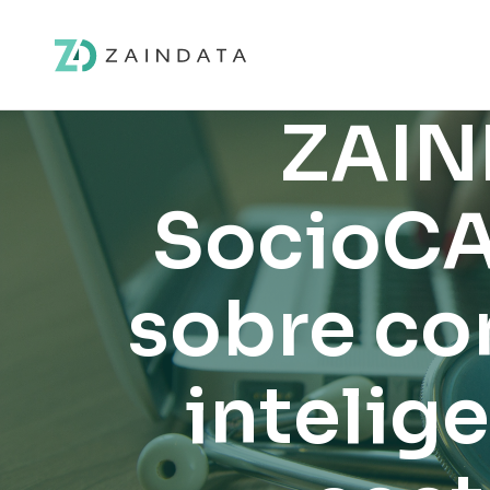
ZAIN
SocioCA
sobre co
intelige