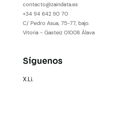
contacto@zaindata.es
+34 94 642 90 70
C/ Pedro Asua, 75-77, bajo.
Vitoria - Gasteiz 01008 Álava
Síguenos
X.
Li.