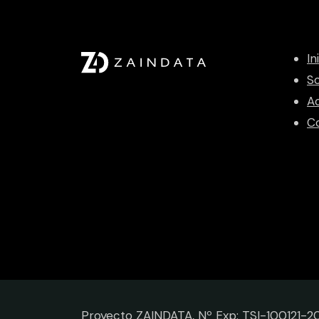
In
S
Ac
C
Proyecto ZAINDATA, Nº Exp: TSI-100121-