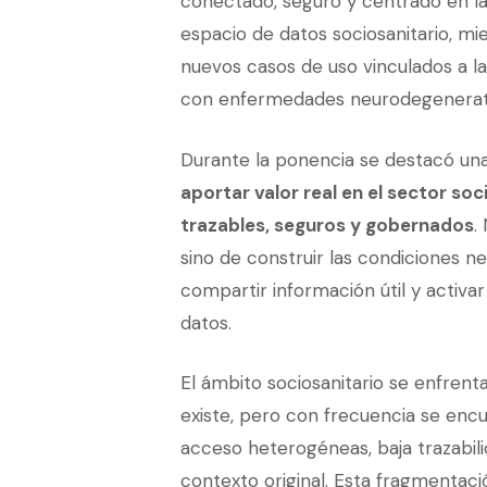
conectado, seguro y centrado en la
espacio de datos sociosanitario, m
nuevos casos de uso vinculados a la 
con enfermedades neurodegenerati
Durante la ponencia se destacó una
aportar valor real en el sector soc
trazables, seguros y gobernados
.
sino de construir las condiciones n
compartir información útil y activa
datos.
El ámbito sociosanitario se enfren
existe, pero con frecuencia se encue
acceso heterogéneas, baja trazabilid
contexto original. Esta fragmentación