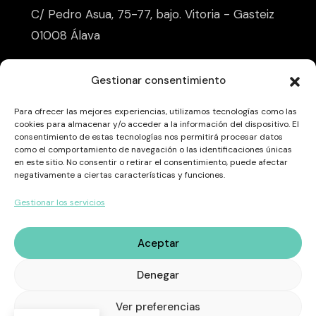
C/ Pedro Asua, 75-77, bajo. Vitoria - Gasteiz
01008 Álava
X.
Li.
Gestionar consentimiento
Para ofrecer las mejores experiencias, utilizamos tecnologías como las
cookies para almacenar y/o acceder a la información del dispositivo. El
consentimiento de estas tecnologías nos permitirá procesar datos
como el comportamiento de navegación o las identificaciones únicas
en este sitio. No consentir o retirar el consentimiento, puede afectar
negativamente a ciertas características y funciones.
Proyecto ZAINDATA, Nº Exp: TSI-100121-
Gestionar los servicios
2024-0020
Aceptar
Denegar
© 2026 LKS Next GobTech Euskadi S.Coop.
Ver preferencias